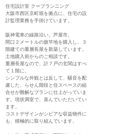
住宅設計室 クープランニング
大阪市西区京町堀を拠点に、住宅の設
計監理業務を手掛けています。
阪神電車の線路沿い。芦屋市。
間口２メートルの旗竿地を購入し、３
階建ての重層長屋を新築しています。
土地購入前からのご相談です。
重層長屋なので、計７戸の玄関はすべ
て１階に。
シンプルな外観とは反して、騒音を配
慮した、らせん階段と住スペースの組
合せが難解なプランに仕上がっていま
す。現状満室で、喜んでいただいてい
ます。
コストデザインがシビアな収益物件に
も、積極的に取り組んでいます。