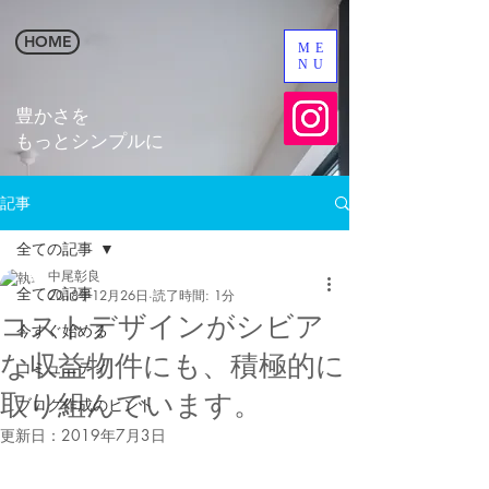
HOME
ME
NU
​豊かさを
​もっとシンプルに
記事
全ての記事
中尾彰良
全ての記事
2018年12月26日
読了時間: 1分
コストデザインがシビア
今すぐ始める
な収益物件にも、積極的に
コミュニティ
取り組んでいます。
ブログ作成のヒント
更新日：
2019年7月3日