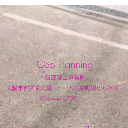
阪 設計事務所 Cooplanning
施工
Coo Planning
 一級建築士事務所
大阪市西区京町堀1-7-17 M'S京町堀ビル201
6-6444-6750