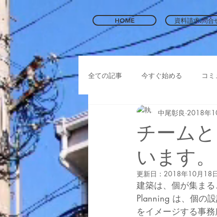
HOME
資料請求.問合
全ての記事
今すぐ始める
コミ
中尾彰良
2018年
チームとし
います。
更新日：
2018年10月18
建築は、個が集まる
Planning は
をイメージする事務