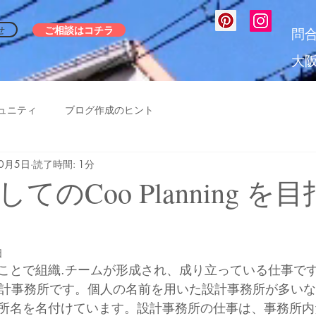
ご相談はコチラ
せ
問
大
ュニティ
ブログ作成のヒント
10月5日
読了時間: 1分
てのCoo Planning を
日
ことで組織.チームが形成され、成り立っている仕事です。
、個の設計事務所です。個人の名前を用いた設計事務所が多い
所名を名付けています。設計事務所の仕事は、事務所内