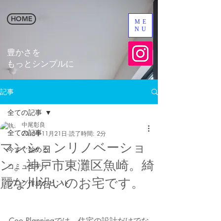
HOME
ME
NU
​豊かさを
​もっとシンプルに
記事
全ての記事
中尾彰良
全ての記事
2018年11月21日
読了時間: 2分
マンションリノベーショ
今すぐ始める
ン。神戸市東灘区魚崎。綺
コミュニティ
麗な川沿いのお宅です。
ブログ作成のヒント
Coo Planningでは、住宅の設計だけでな