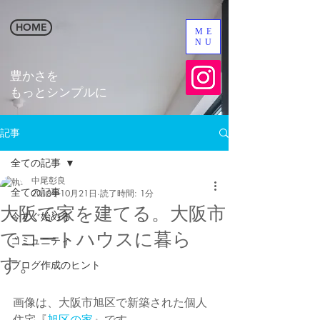
HOME
ME
NU
​豊かさを
​もっとシンプルに
記事
全ての記事
中尾彰良
全ての記事
2018年10月21日
読了時間: 1分
大阪で家を建てる。大阪市
今すぐ始める
でコートハウスに暮ら
コミュニティ
す。
ブログ作成のヒント
画像は、大阪市旭区で新築された個人
住宅『
旭区の家
』です。