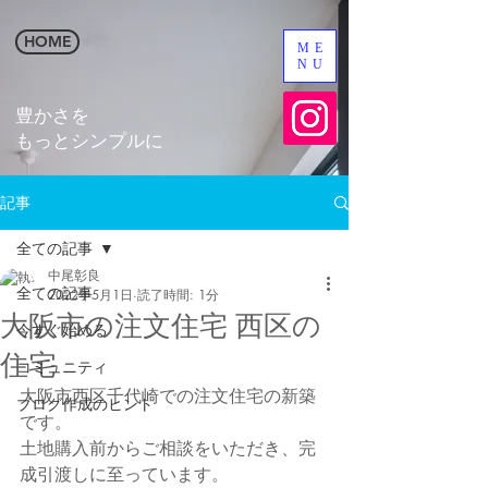
HOME
ME
NU
​豊かさを
​もっとシンプルに
記事
全ての記事
中尾彰良
全ての記事
2022年5月1日
読了時間: 1分
大阪市の注文住宅 西区の
今すぐ始める
住宅
コミュニティ
大阪市西区千代崎での注文住宅の新築
ブログ作成のヒント
です。
土地購入前からご相談をいただき、完
成引渡しに至っています。