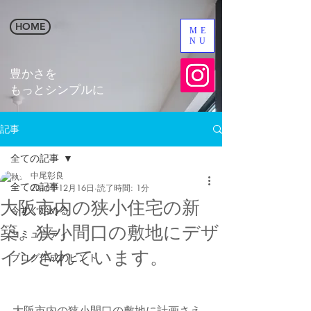
HOME
ME
NU
​豊かさを
​もっとシンプルに
記事
全ての記事
中尾彰良
全ての記事
2018年12月16日
読了時間: 1分
大阪市内の狭小住宅の新
今すぐ始める
築。狭小間口の敷地にデザ
コミュニティ
インされています。
ブログ作成のヒント
大阪市内の狭小間口の敷地に計画さえ