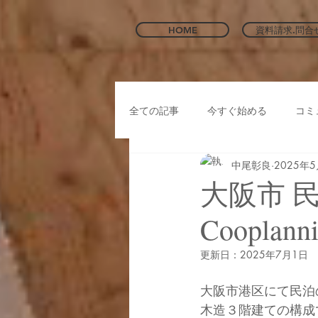
HOME
資料請求.問合
全ての記事
今すぐ始める
コミ
中尾彰良
2025年
大阪市 
Cooplann
更新日：
2025年7月1日
大阪市港区にて民泊
木造３階建ての構成