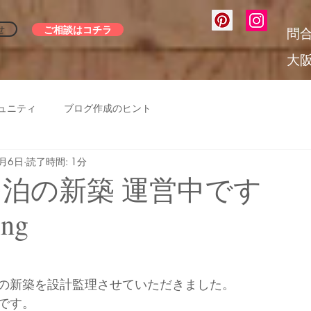
ご相談はコチラ
せ
問
大
ュニティ
ブログ作成のヒント
5月6日
読了時間: 1分
民泊の新築 運営中です
ing
の新築を設計監理させていただきました。
です。