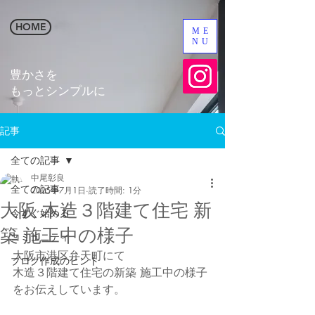
HOME
ME
NU
​豊かさを
​もっとシンプルに
記事
全ての記事
中尾彰良
全ての記事
2025年7月1日
読了時間: 1分
大阪 木造３階建て住宅 新
今すぐ始める
築 施工中の様子
コミュニティ
大阪市港区弁天町にて
ブログ作成のヒント
木造３階建て住宅の新築 施工中の様子
をお伝えしています。