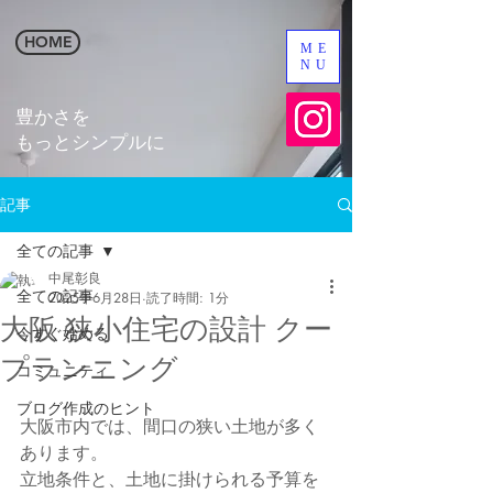
HOME
ME
NU
​豊かさを
​もっとシンプルに
記事
全ての記事
中尾彰良
全ての記事
2025年6月28日
読了時間: 1分
大阪 狭小住宅の設計 クー
今すぐ始める
プランニング
コミュニティ
ブログ作成のヒント
大阪市内では、間口の狭い土地が多く
あります。
立地条件と、土地に掛けられる予算を