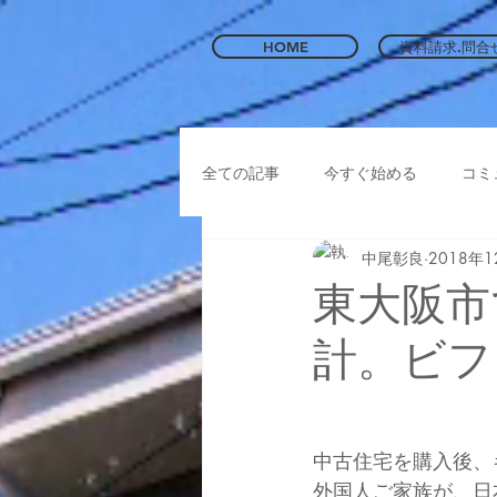
HOME
資料請求.問合
全ての記事
今すぐ始める
コミ
中尾彰良
2018年
東大阪市
計。ビフ
中古住宅を購入後、
外国人ご家族が、日