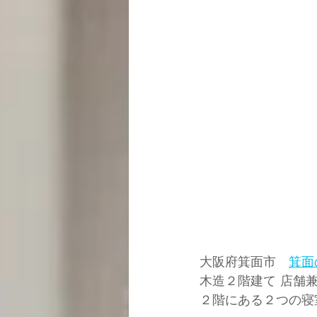
大阪府箕面市　
箕面
木造２階建て 店舗
２階にある２つの寝