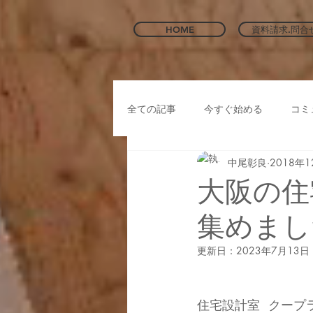
HOME
資料請求.問合
全ての記事
今すぐ始める
コミ
中尾彰良
2018年
大阪の住
集めまし
更新日：
2023年7月13日
住宅設計室  クープ