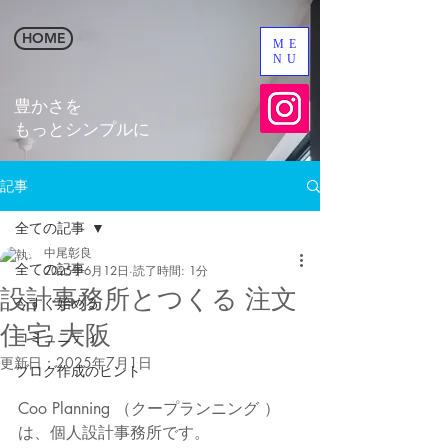
HOME
ME
NU
​豊かさを
​もっとシンプルに
記事
全ての記事
中尾彰良
全ての記事
2025年6月12日
読了時間: 1分
設計事務所とつくる 注文
今すぐ始める
住宅 大阪
コミュニティ
更新日：
2025年7月1日
ブログ作成のヒント
Coo Planning （クープランニング ）
は、個人設計事務所です。