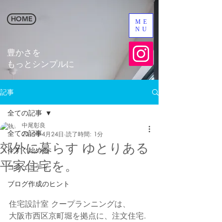
HOME
ME
NU
​豊かさを
​もっとシンプルに
記事
全ての記事
中尾彰良
全ての記事
2019年4月24日
読了時間: 1分
郊外に暮らす ゆとりある
今すぐ始める
平家住宅を。
コミュニティ
ブログ作成のヒント
住宅設計室 クープランニングは、
大阪市西区京町堀を拠点に、注文住宅.