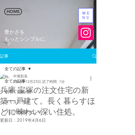
HOME
ME
NU
​豊かさを
​もっとシンプルに
記事
全ての記事
中尾彰良
全ての記事
2018年12月23日
読了時間: 1分
兵庫 宝塚の注文住宅の新
今すぐ始める
築一戸建て。長く暮らすほ
コミュニティ
どに味わい深い住処。
ブログ作成のヒント
更新日：
2019年4月6日