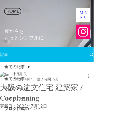
HOME
ME
NU
​豊かさを
​もっとシンプルに
記事
全ての記事
中尾彰良
全ての記事
2023年4月7日
読了時間: 2分
大阪の注文住宅 建築家 /
今すぐ始める
Cooplanning
コミュニティ
更新日：
2023年7月12日
ブログ作成のヒント